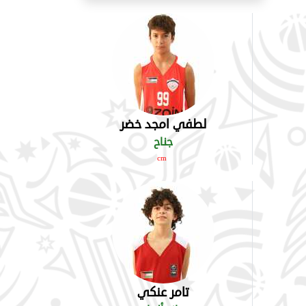
لطفي امجد خضر
جناح
cm
تامر عنكي