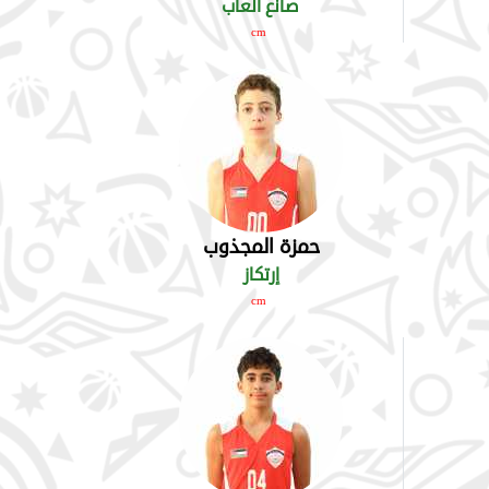
صانع ألعاب
cm
حمزة المجذوب
إرتكاز
cm