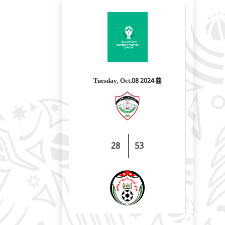
2024 Tuesday, Oct.08
28
53