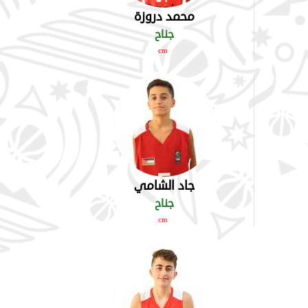
محمد دروزة
جناح
cm
جاد الشامي
جناح
cm