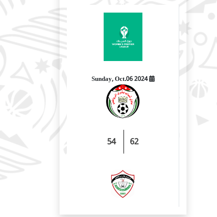
2024 Sunday, Oct.06
54
62