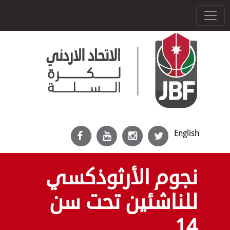
English
نجوم الأرثوذكسي
للناشئين تحت سن
14