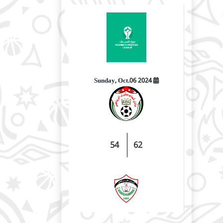
2024 Sunday, Oct.06
54
62