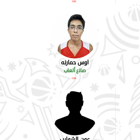
cm
اوس حمارنه
صانع ألعاب
cm
عون الشوارب