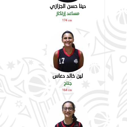
دينا حسن الجزازي
مساعد إرتكاز
174 cm
لين خالد دعاس
جناح
164 cm