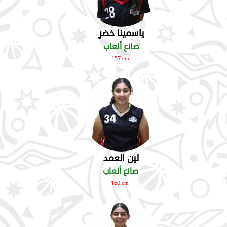
ياسمينا خضر
صانع ألعاب
157 cm
لين العمد
صانع ألعاب
160 cm