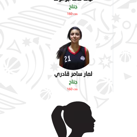
جناح
160 cm
لمار سامر قادري
جناح
160 cm