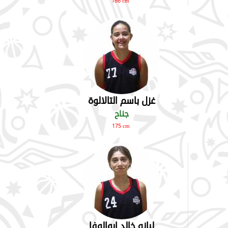
166 cm
غزل باسم التالالوة
جناح
175 cm
ليانه خالد ابوالوفا