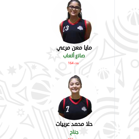
مايا معن مرعي
صانع ألعاب
164 cm
حلا محمد عربيات
جناح