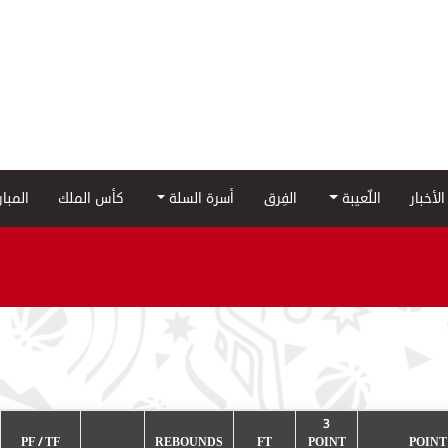
الأخبار
اللّعيبة
الفِرق
أسرة السلة
كأس الملك
المبا
3
PF / TF
REBOUNDS
FT
POINT