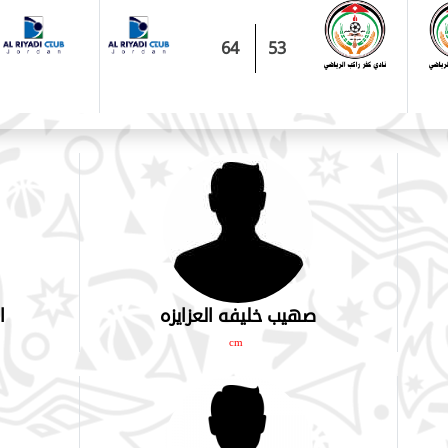
64
53
صهيب خليفه العزايزه
ا
cm