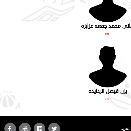
ني محمد جمعه عزايزه
cm
يزن فيصل الردايده
cm
المزيد