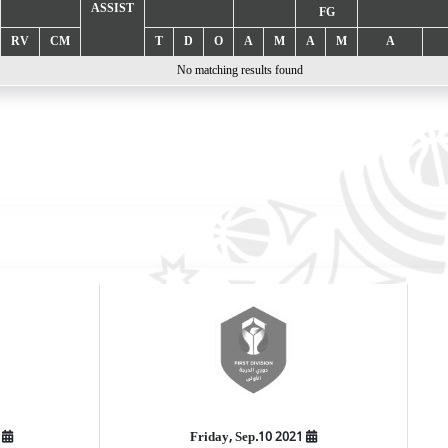
ASSIST
FG
RV
CM
T
D
O
A
M
A
M
A
No matching results found
2021 Friday, Sep.10