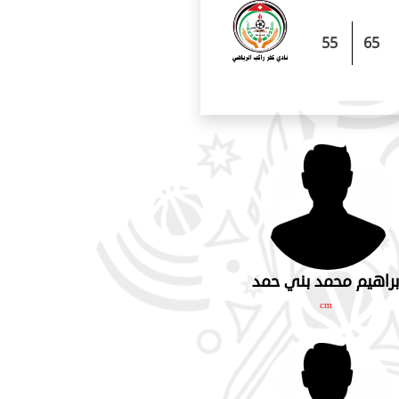
55
65
براهيم محمد بني حمد
cm