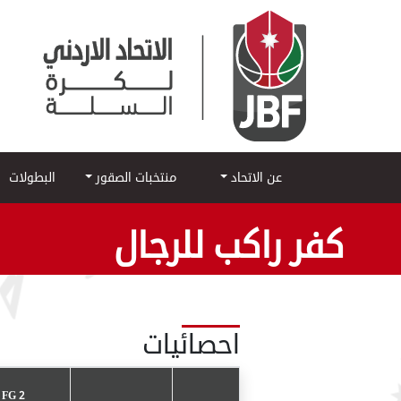
عن الاتحاد
منتخبات الصقور
البطولات
كفر راكب للرجال
احصائيات
2 POINT FG