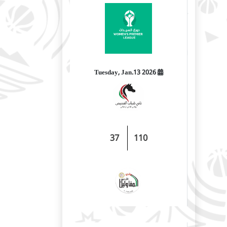
2026 Tuesday, Jan.13
37
110