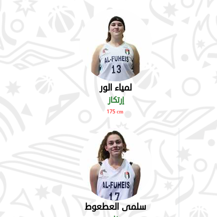
لمياء الور
إرتكاز
175 cm
سلمى العطعوط