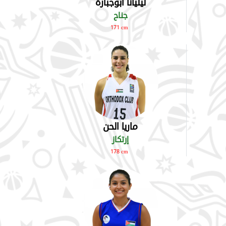
ليليانا أبوجبارة
جناح
171 cm
ماريا الحن
إرتكاز
178 cm