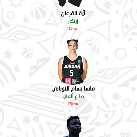
آية القرعان
إرتكاز
180 cm
ماسا بسام النوباني
صانع ألعاب
170 cm