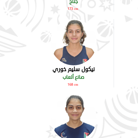
جناح
173 cm
نيكول سليم خوري
صانع ألعاب
168 cm