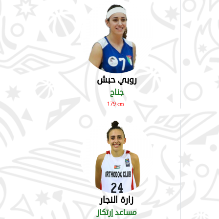
روبي حبش
جناح
179 cm
زارة النجار
مساعد إرتكاز