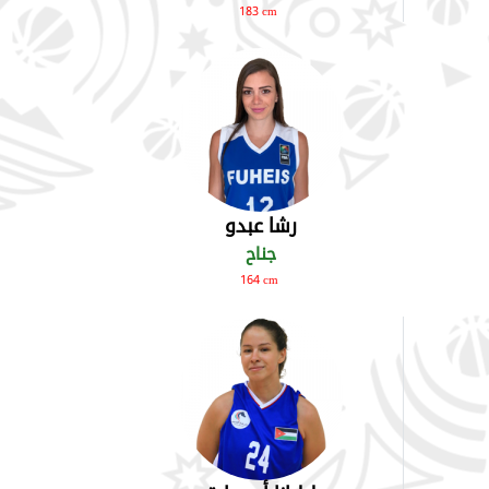
183 cm
رشا عبدو
جناح
164 cm