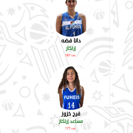
دانا فضه
إرتكاز
187 cm
فرح خزوز
مساعد إرتكاز
177 cm