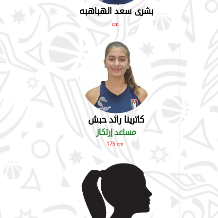
بشرى سعد الهباهبه
cm
كاترينا رائد حبش
مساعد إرتكاز
175 cm