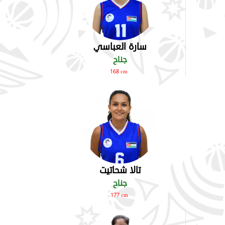
سارة العباسي
جناح
168 cm
تالا شحاتيت
جناح
177 cm