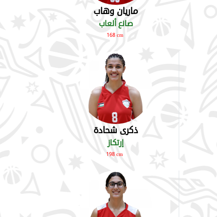
ماريان وهاب
صانع ألعاب
168 cm
ذكرى شحادة
إرتكاز
198 cm