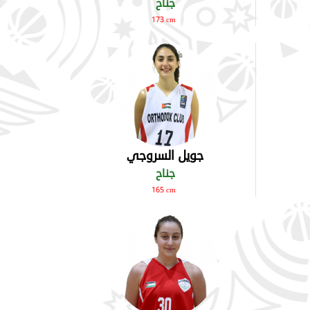
جناح
173 cm
جويل السروجي
جناح
165 cm