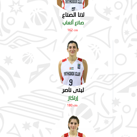
لانا الصناع
صانع ألعاب
162 cm
لبنى ناصر
إرتكاز
180 cm