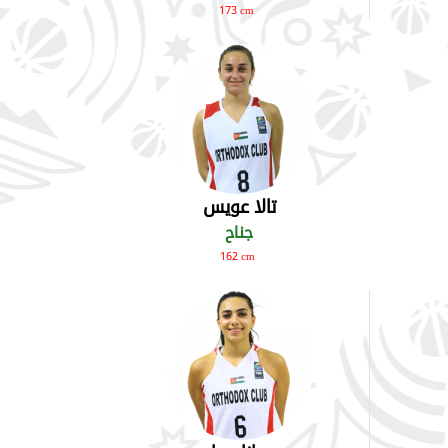
173 cm
تالا عويس
جناح
162 cm