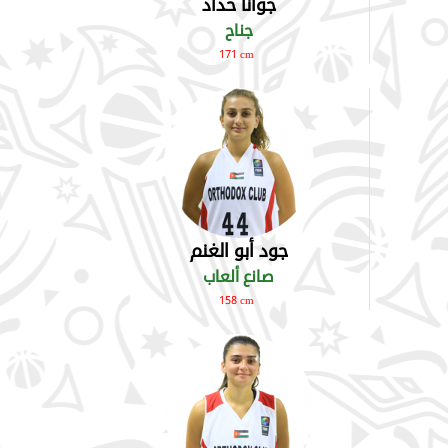
جوانا حداد
جناح
171 cm
جود أبو الغنم
صانع ألعاب
158 cm