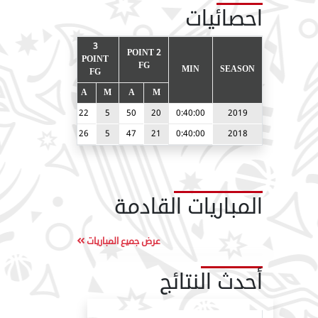
احصائيات
3
2 POINT
DS
FT
POINT
FG
MIN
SEASON
FG
O
A
M
A
M
A
M
17
19
10
22
5
50
20
0:40:00
2019
14
15
9
26
5
47
21
0:40:00
2018
المباريات القادمة
عرض جميع المباريات
أحدث النتائج