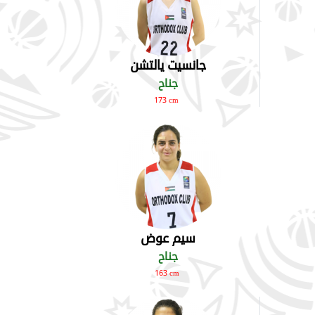
جانسيت يالتشن
جناح
173 cm
سيم عوض
جناح
163 cm