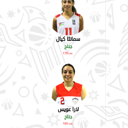
سمانثا كيال
جناح
170 cm
لارا عويس
جناح
169 cm