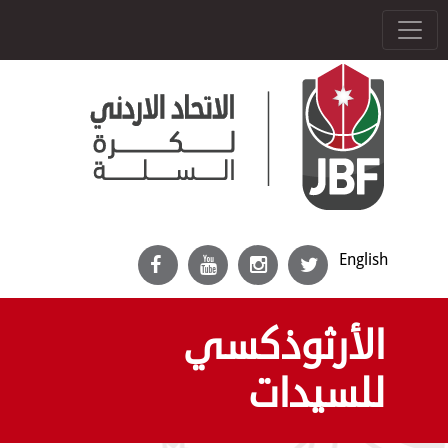
English
الأرثوذكسي
للسيدات