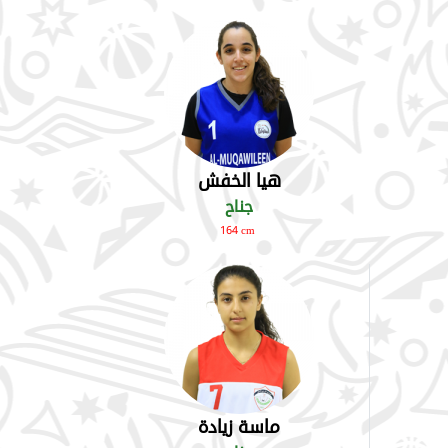
هيا الخفش
جناح
164 cm
ماسة زيادة