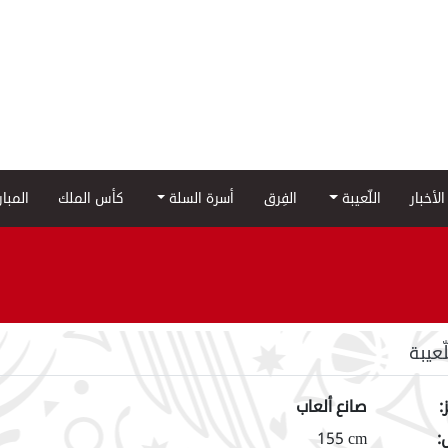
الأخبار
اللّعيبة
الفِرق
أسرة السلة
كأس الملك
المبا
لّعيبة
:
صانع ألعاب
:
155 cm