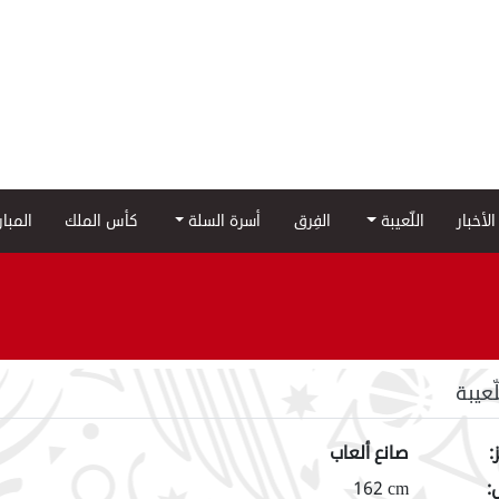
الأخبار
اللّعيبة
الفِرق
أسرة السلة
كأس الملك
المبا
لّعيبة
:
صانع ألعاب
:
162 cm