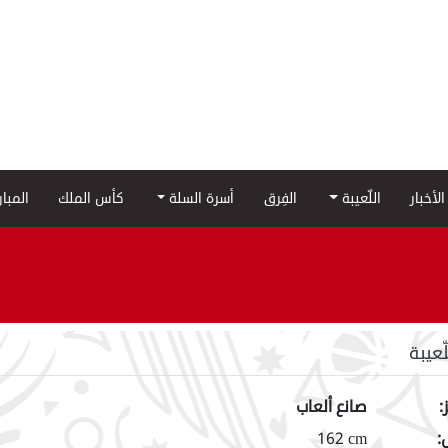
الأخبار
اللّعيبة
الفِرق
أسرة السلة
كأس الملك
المبا
لّعيبة
:
صانع ألعاب
:
162 cm