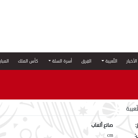
الأخبار
اللّعيبة
الفِرق
أسرة السلة
كأس الملك
المبا
لّعيبة
:
صانع ألعاب
:
cm