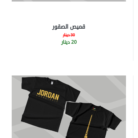
قميص الصقور
30 دينار
20 دينار