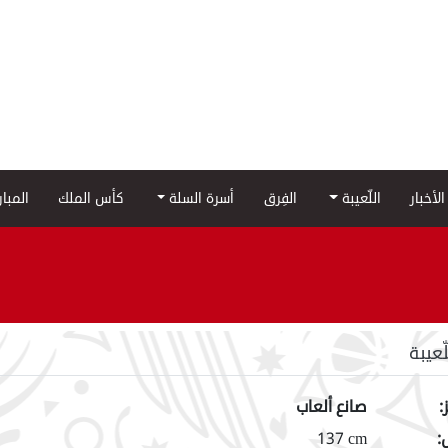
الأخبار
اللّعيبة
الفِرق
أسرة السلة
كأس الملك
المبا
لّعيبة
:
صانع ألعاب
:
137 cm