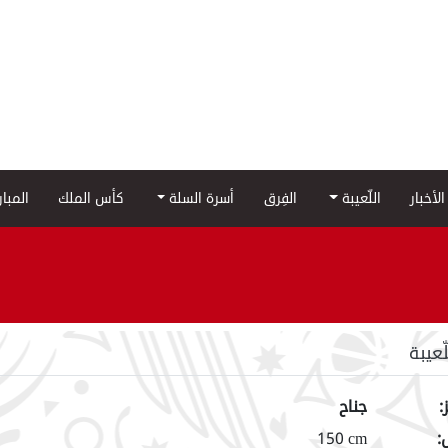
الأخبار
اللّعيبة
الفِرق
أسرة السلة
كأس الملك
المبا
لّعيبة
:
جناح
:
150 cm