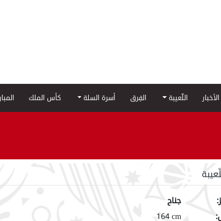
الأخبار
اللّعيبة
الفِرق
أسرة السلة
كأس الملك
المبا
لّعيبة
:
جناح
:
164 cm