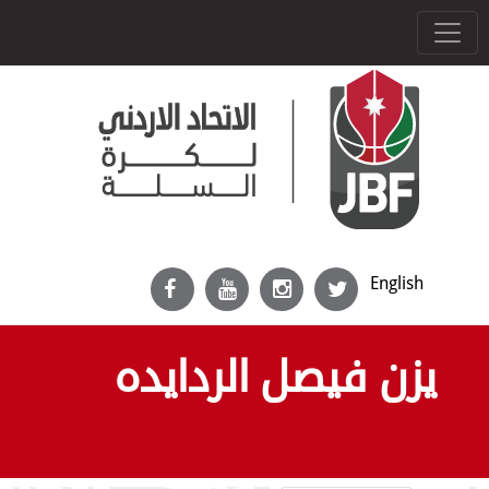
English
يزن فيصل الردايده