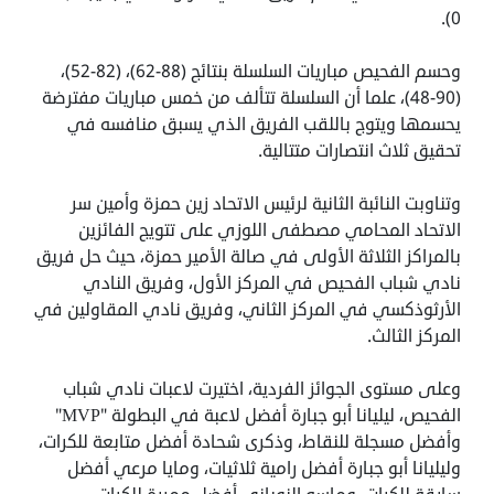
0).
‏وحسم الفحيص مباريات السلسلة بنتائج (88-62)، (82-52)،
(90-48)، علما أن السلسلة تتألف من خمس مباريات مفترضة
يحسمها ويتوج باللقب الفريق الذي يسبق منافسه في
تحقيق ثلاث انتصارات متتالية.
‏وتناوبت النائبة الثانية لرئيس الاتحاد زين حمزة وأمين سر
الاتحاد المحامي مصطفى اللوزي على تتويج الفائزين
بالمراكز الثلاثة الأولى في صالة الأمير حمزة، حيث حل فريق
نادي شباب الفحيص في المركز الأول، وفريق النادي
الأرثوذكسي في المركز الثاني، وفريق نادي المقاولين في
المركز الثالث.
‏وعلى مستوى الجوائز الفردية، اختيرت لاعبات نادي شباب
الفحيص، ليليانا أبو جبارة أفضل لاعبة في البطولة "MVP"
وأفضل مسجلة للنقاط، وذكرى شحادة أفضل متابعة للكرات،
وليليانا أبو جبارة أفضل رامية ثلاثيات، ومايا مرعي أفضل