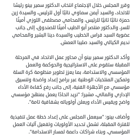
‏وقرر المجلس خلال الإجتماع انتخاب الدكتور سمير بينو رئيسًا
للاتحاد، والسيد أيمن سماوي نائبًا أول للرئيس، والسيدة زين
حمزة نائبًا ثانيًا للرئيس، والمحامي مصطفى اللوزي أمينًا
للسر، والدكتور منتصر أبو الطيب أمينًا للصندوق، إلى جانب
عضوية السيد فراس الخطيب والسيدة دينا البشير والمحامي
نديم الكيالي والسيد صليبا العمش.
‏وأكد الدكتور سمير بينو أن محاور عمل الاتحاد في المرحلة
المقبلة ستقوم على الاستراتيجية والحوكمة والعمل
المؤسسي والاستدامة، بما يعزز تطوير منظومة كرة السلة
وتمكين المنتخبات الوطنية عبر برامج إعداد واضحة وتنسيق
مؤسسي مع الأجهزة الفنية، إلى جانب رفع كفاءة الأداء
الإداري والمالي، مشيرا: "نريد اتحادًا يعمل بمنهج مؤسسي
واضح ويقيس الأداء ويعلن أولوياته بشفافية تامة".
‏وأضاف بينو: "سيعمل المجلس على إعداد خطة عمل تنفيذية
للفترة المقبلة، تشمل تحديد الأولويات وتفعيل آليات العمل
المؤسسي، وبناء شراكات داعمة لمسار الاستدامة".